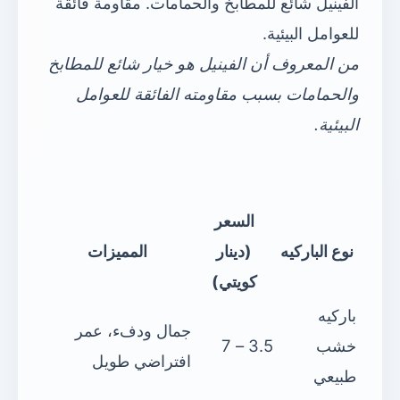
الفينيل شائع للمطابخ والحمامات. مقاومة فائقة
للعوامل البيئية.
من المعروف أن الفينيل هو خيار شائع للمطابخ
والحمامات بسبب مقاومته الفائقة للعوامل
البيئية.
السعر
نوع الباركيه
(دينار
المميزات
كويتي)
باركيه
جمال ودفء، عمر
خشب
3.5 – 7
افتراضي طويل
طبيعي