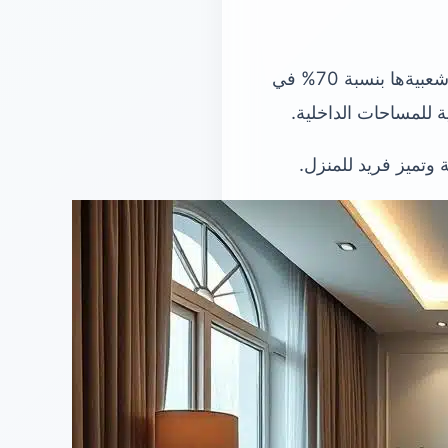
هل تعلمت أن أرضيات الباركيه الخشبية أصبحت شائعة جداً في المنازل العصرية؟ ارتفعت شعبيةها بنسبة 70% في
 للمساحات الداخلية.
وتميز فريد للمنزل.